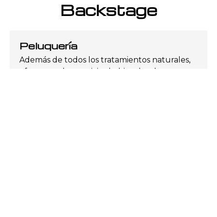
Backstage
Peluquería
Además de todos los tratamientos naturales,
ofrecemos los servicios habituales de una
peluquería: corte, peinados, mechas, tintes...
Manicura
En nuestra peluquería en Teis también somos
expertos en manicuras y pedicuras. Dale a tus
manos y pies el cuidado que se merecen.
Maderoterapia
¿Has pensado en probar la maderoterapia?